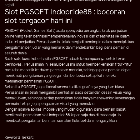
sejati.
Slot PGSOFT Indopride88 : bocoran
slot tergacor hari ini
PGSOFT (Pocket Games Soft) adalah penyedia perangkat lunak perjudian
online yang telah berhasil memperkenalkan inovasi dan kreativitas ke dalam
industri perjudian. Perusahaan ini telah menjadi pemimpin dalam menciptakan
pengalaman perjudian yang menarik dan mendebarkan bagi para pemain di
seluruh dunia.
Salah satu kunci keberhasilan PGSOFT adalah kemampuannya untuk terus
berinovasi. Perusahaan ini selalu berusaha untuk memperkenalkan fitur-fitur
baru dan menarik ke dalam permainan mereka, sehingga para pemain dapat
menikmati pengalaman yang segar dan berbeda setiap kali mereka
memainkan permainan PGSOFT.
Selain itu, PGSOFT juga dikenal karena kualitas grafisnya yang luar biasa.
Perusahaan ini telah mengambil perhatian pada detail dan desain visual yang
menakjubkan, sehingga setiap permainan tidak hanya menawarkan kesenangan
bermain, tetapi juga pengalaman visual yang memukau.
Dengan adanya aplikasi mobile yang mudah digunakan, para pemain dapat
menikmati permainan slot Indopride88 kapan saja dan di mana saja. Ini
membuat pengalaman bermain semakin fleksibel dan mengasyikkan.
Keyword Terkait: