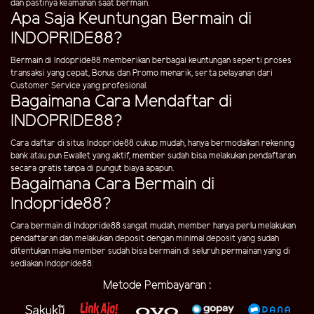
dan pastinya keamanan saat bermain.
Apa Saja Keuntungan Bermain di
INDOPRIDE88?
Bermain di Indopride88 memberikan berbagai keuntungan seperti proses
transaksi yang cepat, Bonus dan Promo menarik, serta pelayanan dari
Customer Service yang profesional.
Bagaimana Cara Mendaftar di
INDOPRIDE88?
Cara daftar di situs Indopride88 cukup mudah, hanya bermodalkan rekening
bank atau pun Ewallet yang aktif, member sudah bisa melakukan pendaftaran
secara gratis tanpa di pungut biaya apapun.
Bagaimana Cara Bermain di
Indopride88?
Cara bermain di Indopride88 sangat mudah, member hanya perlu melakukan
pendaftaran dan melakukan deposit dengan minimal deposit yang sudah
ditentukan maka member sudah bisa bermain di seluruh permainan yang di
sediakan Indopride88.
Metode Pembayaran :