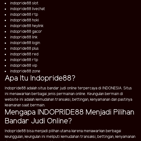
indopride88 slot
indopride88 livechat
indopride88 rtp
indopride88 hoki
indopride88 heylink
indopride88 gacor
indopride88 link
indopride88 login
indopride88 plus
indopride88 red
indopride88 rtp
indopride88 vip
indopride88 zone
Apa Itu Indopride88?
Indopride88 adalah situs bandar judi online terpercaya di INDONESIA. Situs
ini menawarkan berbagai jenis permainan online. Keungulan bermain di
website ini adalah kemudahan transaksi, bettingan, kenyamanan dan pastinya
keamanan saat bermain.
Mengapa INDOPRIDE88 Menjadi Pilihan
Bandar Judi Online?
Indopride88 bisa menjadi pilihan utama karena menawarkan berbagai
keunggulan, keungulan ini meliputi kemudahan transaksi, bettingan, kenyamanan