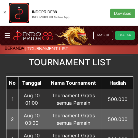
×
INDOPRIDE88
Download
INDOPRIDE88 Mobile App
MASUK
DAFTAR
BERANDA
TOURNAMENT LIST
TOURNAMENT LIST
No
Tanggal
Nama Tournament
Hadiah
Aug 10
Tournament Gratis
1
500.000
01:00
semua Pemain
Aug 10
Tournament Gratis
2
500.000
03:00
semua Pemain
Aug 10
Tournament Gratis