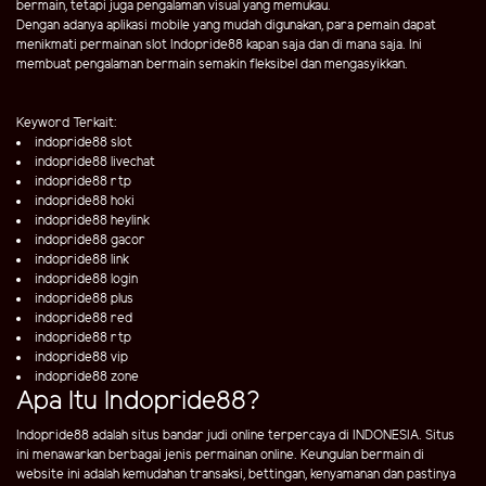
bermain, tetapi juga pengalaman visual yang memukau.
Dengan adanya aplikasi mobile yang mudah digunakan, para pemain dapat
menikmati permainan slot Indopride88 kapan saja dan di mana saja. Ini
membuat pengalaman bermain semakin fleksibel dan mengasyikkan.
Keyword Terkait:
indopride88 slot
indopride88 livechat
indopride88 rtp
indopride88 hoki
indopride88 heylink
indopride88 gacor
indopride88 link
indopride88 login
indopride88 plus
indopride88 red
indopride88 rtp
indopride88 vip
indopride88 zone
Apa Itu Indopride88?
Indopride88 adalah situs bandar judi online terpercaya di INDONESIA. Situs
ini menawarkan berbagai jenis permainan online. Keungulan bermain di
website ini adalah kemudahan transaksi, bettingan, kenyamanan dan pastinya