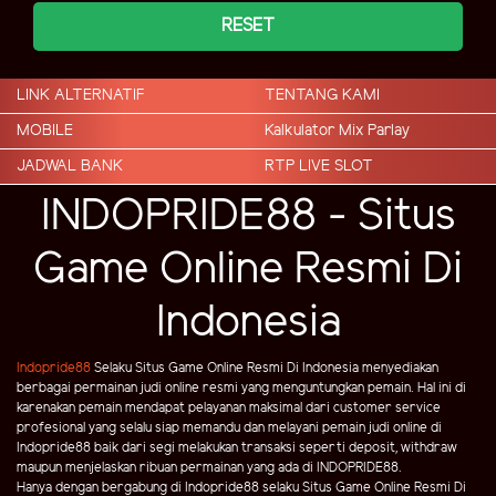
RESET
LINK ALTERNATIF
TENTANG KAMI
MOBILE
Kalkulator Mix Parlay
JADWAL BANK
RTP LIVE SLOT
INDOPRIDE88 - Situs
Game Online Resmi Di
Indonesia
Indopride88
Selaku Situs Game Online Resmi Di Indonesia menyediakan
berbagai permainan judi online resmi yang menguntungkan pemain. Hal ini di
karenakan pemain mendapat pelayanan maksimal dari customer service
profesional yang selalu siap memandu dan melayani pemain judi online di
Indopride88 baik dari segi melakukan transaksi seperti deposit, withdraw
maupun menjelaskan ribuan permainan yang ada di INDOPRIDE88.
Hanya dengan bergabung di Indopride88 selaku Situs Game Online Resmi Di