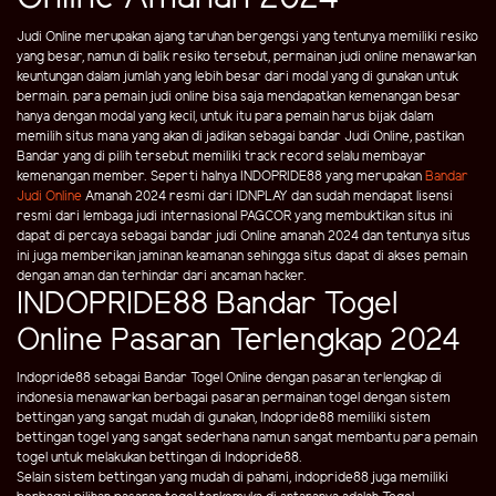
Judi Online merupakan ajang taruhan bergengsi yang tentunya memiliki resiko
yang besar, namun di balik resiko tersebut, permainan judi online menawarkan
keuntungan dalam jumlah yang lebih besar dari modal yang di gunakan untuk
bermain. para pemain judi online bisa saja mendapatkan kemenangan besar
hanya dengan modal yang kecil, untuk itu para pemain harus bijak dalam
memilih situs mana yang akan di jadikan sebagai bandar Judi Online, pastikan
Bandar yang di pilih tersebut memiliki track record selalu membayar
kemenangan member. Seperti halnya INDOPRIDE88 yang merupakan
Bandar
Judi Online
Amanah 2024 resmi dari IDNPLAY dan sudah mendapat lisensi
resmi dari lembaga judi internasional PAGCOR yang membuktikan situs ini
dapat di percaya sebagai bandar judi Online amanah 2024 dan tentunya situs
ini juga memberikan jaminan keamanan sehingga situs dapat di akses pemain
dengan aman dan terhindar dari ancaman hacker.
INDOPRIDE88 Bandar Togel
Online Pasaran Terlengkap 2024
Indopride88 sebagai Bandar Togel Online dengan pasaran terlengkap di
indonesia menawarkan berbagai pasaran permainan togel dengan sistem
bettingan yang sangat mudah di gunakan, Indopride88 memiliki sistem
bettingan togel yang sangat sederhana namun sangat membantu para pemain
togel untuk melakukan bettingan di Indopride88.
Selain sistem bettingan yang mudah di pahami, indopride88 juga memiliki