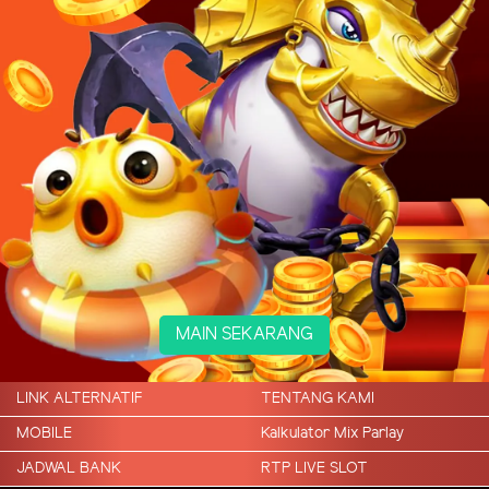
MAIN SEKARANG
LINK ALTERNATIF
TENTANG KAMI
MOBILE
Kalkulator Mix Parlay
JADWAL BANK
RTP LIVE SLOT