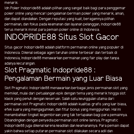
menarik.
Idn Poker Indopride88 adalah pilihan yang sangat baik bagi para penggemar
poker online yang mencari pengalaman bermain poker yang menarik, aman,
dan dapat diandalkan. Dengan reputasi yang kuat, beragamnya pilihan
permainan, dan fokus pada keamanan dan layanan pelanggan, Indopride88
terus menarik minat para pemain poker online di Indonesia.
INDOPRIDE88 Situs Slot Gacor
Situs gacor Indopride88 adalah platform permainan online yang populer di
Indonesia. Dikenal sebagai agen taruhan online terbesar dan terbaik di
Indonesia, Indopride88 menawarkan permainan yang fair play dan tanpa
adanya kecurangan.
Slot Pragmatic Indopride88 :
Pengalaman Bermain yang Luar Biasa
Slot Pragmatic Indopride88 menawarkan berbagai jenis permainan slot yang
memikat, mulai dari petualangan epik dengan tema yang menarik hingga slot
klasik yang penuh dengan keseruan. Salah satu keunggulan utama dari
permainan slot Pragmatic Indopride88 adalah kualitas grafis yang luar biasa,
efek suara yang mengagumkan, dan fitur bonus yang menggiurkan. Hal ini
menambahkan tingkat kegembiraan yang tak terlupakan bagi para pemainnya.
Dibandingkan dengan penyedia permainan slot online lainnya, Pragmatic
Indopride88 juga dikenal karena keadilan dan keamanannya. Para pemain dapat
yakin bahwa setiap putaran permainan slot dilakukan secara adil dan