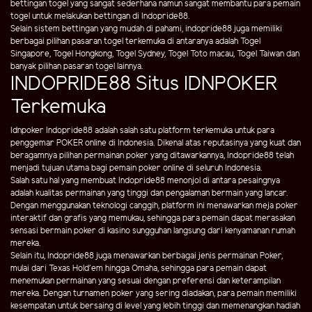
bettingan togel yang sangat sederhana namun sangat membantu para pemain
togel untuk melakukan bettingan di Indopride88.
Selain sistem bettingan yang mudah di pahami, indopride88 juga memiliki
berbagai pilihan pasaran togel terkemuka di antaranya adalah Togel
Singapore, Togel Hongkong, Togel Sydney, Togel Toto macau, Togel Taiwan dan
banyak pilihan pasaran togel lainnya.
INDOPRIDE88 Situs IDNPOKER
Terkemuka
Idnpoker Indopride88 adalah salah satu platform terkemuka untuk para
penggemar POKER online di Indonesia. Dikenal atas reputasinya yang kuat dan
beragamnya pilihan permainan poker yang ditawarkannya, Indopride88 telah
menjadi tujuan utama bagi pemain poker online di seluruh Indonesia.
Salah satu hal yang membuat Indopride88 menonjol di antara pesaingnya
adalah kualitas permainan yang tinggi dan pengalaman bermain yang lancar.
Dengan menggunakan teknologi canggih, platform ini menawarkan meja poker
interaktif dan grafis yang memukau, sehingga para pemain dapat merasakan
sensasi bermain poker di kasino sungguhan langsung dari kenyamanan rumah
mereka.
Selain itu, Indopride88 juga menawarkan berbagai jenis permainan Poker,
mulai dari Texas Hold'em hingga Omaha, sehingga para pemain dapat
menemukan permainan yang sesuai dengan preferensi dan keterampilan
mereka. Dengan turnamen poker yang sering diadakan, para pemain memiliki
kesempatan untuk bersaing di level yang lebih tinggi dan memenangkan hadiah