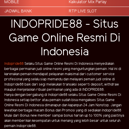
MOBILE
Kalkulator Mix Parlay
JADWAL BANK
RTP LIVE SLOT
INDOPRIDE88 - Situs
Game Online Resmi Di
Indonesia
Indopride88
Selaku Situs Game Online Resmi Di Indonesia menyediakan
berbagai permainan judi online resmi yang menguntungkan pemain. Hal ini di
karenakan pemain mendapat pelayanan maksimal dari customer service
profesional yang selalu siap memandu dan melayani pemain judi online di
Indopride88 baik dari segi melakukan transaksi seperti deposit, withdraw
maupun menjelaskan ribuan permainan yang ada di INDOPRIDE88.
Hanya dengan bergabung di Indopride88 selaku Situs Game Online Resmi Di
Indonesia setiap bettor atau pemain sudah bisa mengakses Situs Game
Online Resmi Di Indonesia dimanapun dan kapanpun 24 Jam Nonstop. Jangan
lewatkan berbagai macam Bonus dan Promosi yang di sediakan Indopride88
Mulai dari Bonus new member sampai bonus harian up to 100% yang pastinya
akan memberikan kesempatan untuk menang yang lebih besar untuk seluruh
pemain Indopride88.