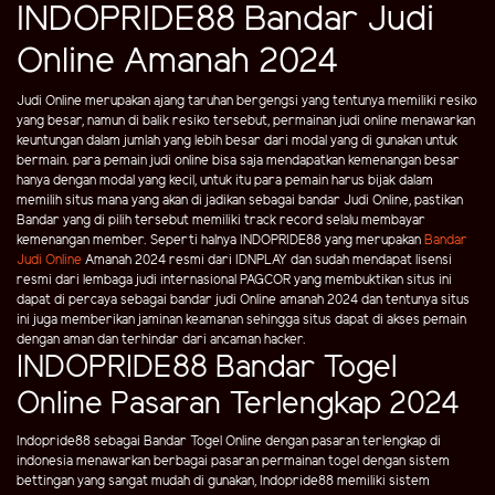
INDOPRIDE88 Bandar Judi
Online Amanah 2024
Judi Online merupakan ajang taruhan bergengsi yang tentunya memiliki resiko
yang besar, namun di balik resiko tersebut, permainan judi online menawarkan
keuntungan dalam jumlah yang lebih besar dari modal yang di gunakan untuk
bermain. para pemain judi online bisa saja mendapatkan kemenangan besar
hanya dengan modal yang kecil, untuk itu para pemain harus bijak dalam
memilih situs mana yang akan di jadikan sebagai bandar Judi Online, pastikan
Bandar yang di pilih tersebut memiliki track record selalu membayar
kemenangan member. Seperti halnya INDOPRIDE88 yang merupakan
Bandar
Judi Online
Amanah 2024 resmi dari IDNPLAY dan sudah mendapat lisensi
resmi dari lembaga judi internasional PAGCOR yang membuktikan situs ini
dapat di percaya sebagai bandar judi Online amanah 2024 dan tentunya situs
ini juga memberikan jaminan keamanan sehingga situs dapat di akses pemain
dengan aman dan terhindar dari ancaman hacker.
INDOPRIDE88 Bandar Togel
Online Pasaran Terlengkap 2024
Indopride88 sebagai Bandar Togel Online dengan pasaran terlengkap di
indonesia menawarkan berbagai pasaran permainan togel dengan sistem
bettingan yang sangat mudah di gunakan, Indopride88 memiliki sistem