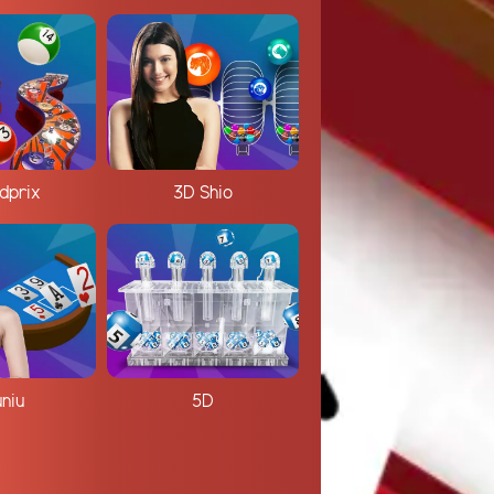
dprix
3D Shio
uniu
5D