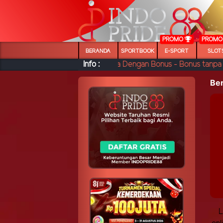
PROMO
PROM
BERANDA
SPORTBOOK
E-SPORT
SLOT
an Bonus - Bonus tanpa Batas & RTP Slot Tertinggi Di Indonesi
Info :
Be
L