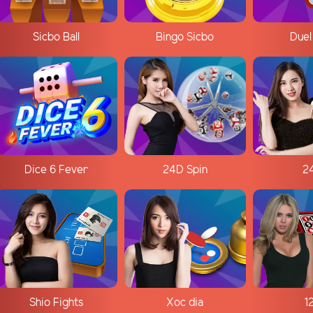
Sicbo Ball
Bingo Sicbo
Duel
Dice 6 Fever
24D Spin
2
Shio Fights
Xoc dia
1