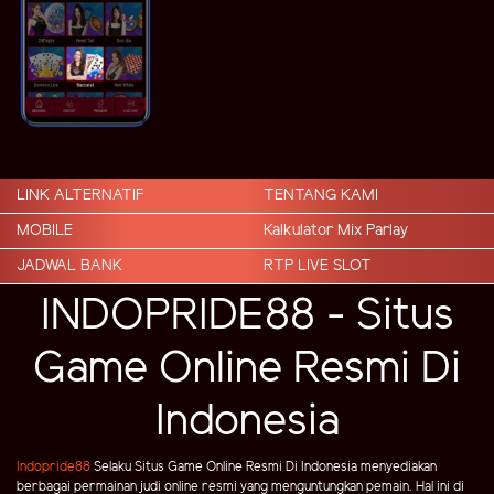
LINK ALTERNATIF
TENTANG KAMI
MOBILE
Kalkulator Mix Parlay
JADWAL BANK
RTP LIVE SLOT
INDOPRIDE88 - Situs
Game Online Resmi Di
Indonesia
Indopride88
Selaku Situs Game Online Resmi Di Indonesia menyediakan
berbagai permainan judi online resmi yang menguntungkan pemain. Hal ini di