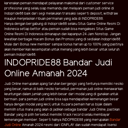
karenakan pemain mendapat pelayanan maksimal dari customer service
profesional yang selalu siap memandu dan melayani pemain judi online di
Indopride88 baik dari segi melakukan transaksi seperti deposit, withdraw
maupun menjelaskan ribuan permainan yang ada di INDOPRIDE88.
Hanya dengan bergabung di Indopride88 selaku Situs Game Online Resmi Di
Indonesia setiap bettor atau pemain sudah bisa mengakses Situs Game
Online Resmi Di Indonesia dimanapun dan kapanpun 24 Jam Nonstop. Jangan
lewatkan berbagai macam Bonus dan Promosi yang di sediakan Indopride88
Mulai dari Bonus new member sampai bonus harian up to 100% yang pastinya
akan memberikan kesempatan untuk menang yang lebih besar untuk seluruh
pemain Indopride88.
INDOPRIDE88 Bandar Judi
Online Amanah 2024
Judi Online merupakan ajang taruhan bergengsi yang tentunya memiliki resiko
yang besar, namun di balik resiko tersebut, permainan judi online menawarkan
keuntungan dalam jumlah yang lebih besar dari modal yang di gunakan untuk
bermain. para pemain judi online bisa saja mendapatkan kemenangan besar
hanya dengan modal yang kecil, untuk itu para pemain harus bijak dalam
memilih situs mana yang akan di jadikan sebagai bandar Judi Online, pastikan
Bandar yang di pilih tersebut memiliki track record selalu membayar
kemenangan member. Seperti halnya INDOPRIDE88 yang merupakan
Bandar
Judi Online
Amanah 2024 resmi dari IDNPLAY dan sudah mendapat lisensi