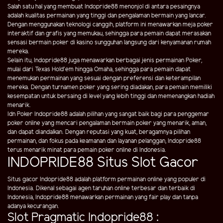
Salah satu hal yang membuat Indopride88 menonjol di antara pesaingnya
adalah kualitas permainan yang tinggi dan pengalaman bermain yang lancar.
Dengan menggunakan teknologi canggih, platform ini menawarkan meja poker
interaktif dan grafis yang memukau, sehingga para pemain dapat merasakan
sensasi bermain poker di kasino sungguhan langsung dari kenyamanan rumah
mereka.
Selain itu, Indopride88 juga menawarkan berbagai jenis permainan Poker,
mulai dari Texas Hold'em hingga Omaha, sehingga para pemain dapat
menemukan permainan yang sesuai dengan preferensi dan keterampilan
mereka. Dengan turnamen poker yang sering diadakan, para pemain memiliki
kesempatan untuk bersaing di level yang lebih tinggi dan memenangkan hadiah
menarik.
Idn Poker Indopride88 adalah pilihan yang sangat baik bagi para penggemar
poker online yang mencari pengalaman bermain poker yang menarik, aman,
dan dapat diandalkan. Dengan reputasi yang kuat, beragamnya pilihan
permainan, dan fokus pada keamanan dan layanan pelanggan, Indopride88
terus menarik minat para pemain poker online di Indonesia.
INDOPRIDE88 Situs Slot Gacor
Situs gacor Indopride88 adalah platform permainan online yang populer di
Indonesia. Dikenal sebagai agen taruhan online terbesar dan terbaik di
Indonesia, Indopride88 menawarkan permainan yang fair play dan tanpa
adanya kecurangan.
Slot Pragmatic Indopride88 :