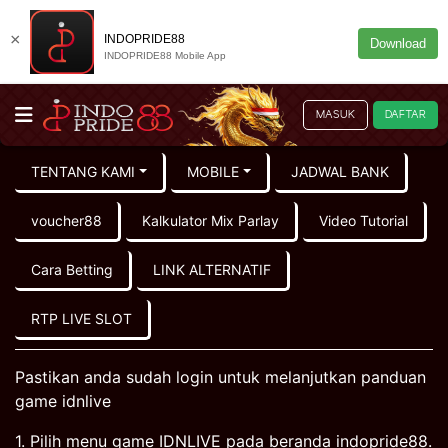
×
INDOPRIDE88
Download
INDOPRIDE88 Mobile App
MASUK
DAFTAR
TENTANG KAMI
MOBILE
JADWAL BANK
voucher88
Kalkulator Mix Parlay
Video Tutorial
Cara Betting
LINK ALTERNATIF
RTP LIVE SLOT
Pastikan anda sudah login untuk melanjutkan panduan
game idnlive
1. Pilih menu game IDNLIVE pada beranda indopride88.