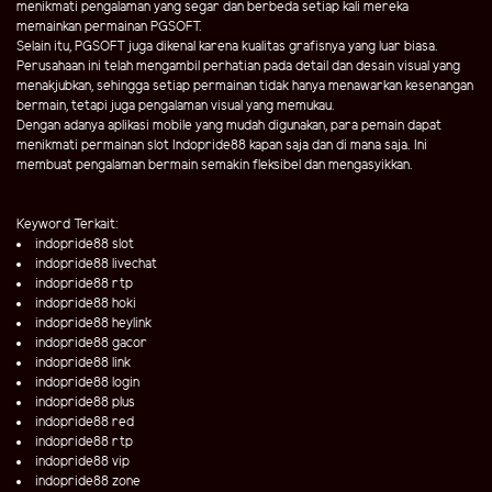
menikmati pengalaman yang segar dan berbeda setiap kali mereka
memainkan permainan PGSOFT.
Selain itu, PGSOFT juga dikenal karena kualitas grafisnya yang luar biasa.
Perusahaan ini telah mengambil perhatian pada detail dan desain visual yang
menakjubkan, sehingga setiap permainan tidak hanya menawarkan kesenangan
bermain, tetapi juga pengalaman visual yang memukau.
Dengan adanya aplikasi mobile yang mudah digunakan, para pemain dapat
menikmati permainan slot Indopride88 kapan saja dan di mana saja. Ini
membuat pengalaman bermain semakin fleksibel dan mengasyikkan.
Keyword Terkait:
indopride88 slot
indopride88 livechat
indopride88 rtp
indopride88 hoki
indopride88 heylink
indopride88 gacor
indopride88 link
indopride88 login
indopride88 plus
indopride88 red
indopride88 rtp
indopride88 vip
indopride88 zone